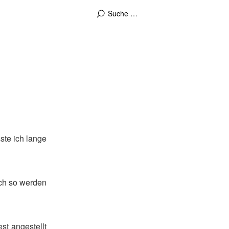
ste ich lange
uch so werden
st angestellt